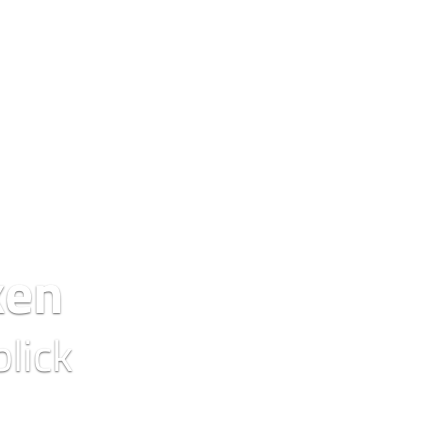
ken
lick