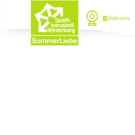
8
Webcams